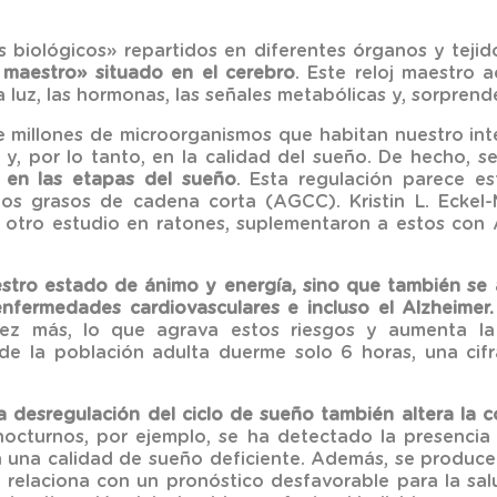
es biológicos» repartidos en diferentes órganos y tej
j maestro» situado en el cerebro
. Este reloj maestro 
luz, las hormonas, las señales metabólicas y, sorprende
e millones de microorganismos que habitan nuestro int
os y, por lo tanto, en la calidad del sueño. De hecho,
 en las etapas del sueño
. Esta regulación parece e
dos grasos de cadena corta (AGCC). Kristin L. Eckel
 en otro estudio en ratones, suplementaron a estos c
stro estado de ánimo y energía, sino que también se
enfermedades cardiovasculares e incluso el Alzheimer.
ez más, lo que agrava estos riesgos y aumenta la
de la población adulta duerme solo 6 horas, una cifr
a desregulación del ciclo de sueño también altera la c
nocturnos, por ejemplo, se ha detectado la presenci
 una calidad de sueño deficiente. Además, se produce 
se relaciona con un pronóstico desfavorable para la salu