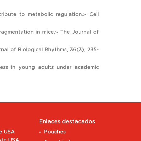
tribute to metabolic regulation.» Cell
 fragmentation in mice.» The Journal of
urnal of Biological Rhythms, 36(3), 235-
tress in young adults under academic
Enlaces destacados
te USA
Pouches
ste USA