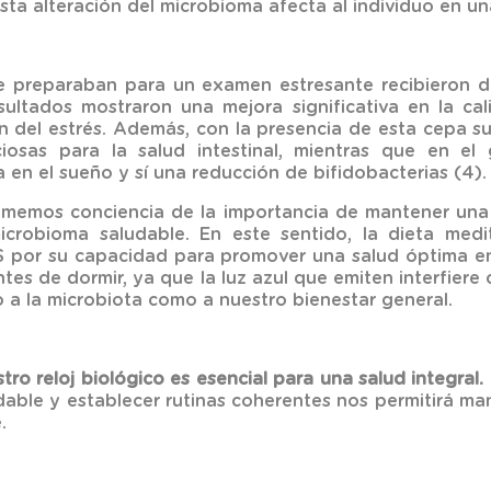
 esta alteración del microbioma afecta al individuo en un
se preparaban para un examen estresante recibieron
esultados mostraron una mejora significativa en la ca
 del estrés. Además, con la presencia de esta cepa s
iciosas para la salud intestinal, mientras que en el
en el sueño y sí una reducción de bifidobacterias (4).
omemos conciencia de la importancia de mantener una 
crobioma saludable. En este sentido, la dieta medit
 por su capacidad para promover una salud óptima en
tes de dormir, ya que la luz azul que emiten interfiere 
to a la microbiota como a nuestro bienestar general.
tro reloj biológico es esencial para una salud integral.
dable y establecer rutinas coherentes nos permitirá ma
.