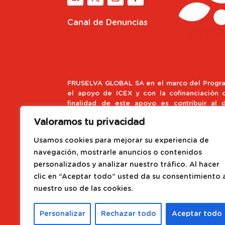
Canal de Denuncias
FRUSELVA GLOBAL SA en el marco del Progra
el apoyo de ICEX y con la cofinanciación
finalidad de este apoyo es contribuir al d
empresa y de su entorno.
Valoramos tu privacidad
Fondo Europeo de Desarroll
Usamos cookies para mejorar su experiencia de
navegación, mostrarle anuncios o contenidos
Una Manera de hacer Europa
personalizados y analizar nuestro tráfico. Al hacer
clic en “Aceptar todo” usted da su consentimiento 
Proyecto impulsado con el Pr
nuestro uso de las cookies.
de ACCIÓ
Personalizar
Rechazar todo
Aceptar todo