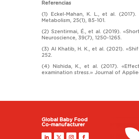
Referencias
(1) Eckel-Mahan, K. L., et al. (2017)
Metabolism, 25(1), 85-101.
(2) Szentirmai, É., et al. (2019). «Sh
Neuroscience, 39(7), 1250-1265.
(3) Al Khatib, H. K., et al. (2021). «S
252.
(4) Nishida, K., et al. (2017). «Ef
examination stress.» Journal of Applie
Global Baby Food
Co-manufacturer