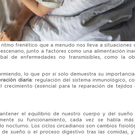
n ritmo frenético que a menudo nos lleva a situaciones d
 escenario, junto a factores como una alimentación inad
al de enfermedades no transmisibles, como la obe
rmiendo, lo que por sí solo demuestra su importanci
ración diaria
: regulación del sistema inmunológico, c
crecimiento (esencial para la reparación de tejidos 
mantener el equilibrio de nuestro cuerpo y del sueño
mente su funcionamiento, cada vez se habla m
clo nocturno. Los ciclos circadianos son cambios fisio
n de sueño o el proceso digestivo tras las comidas, 