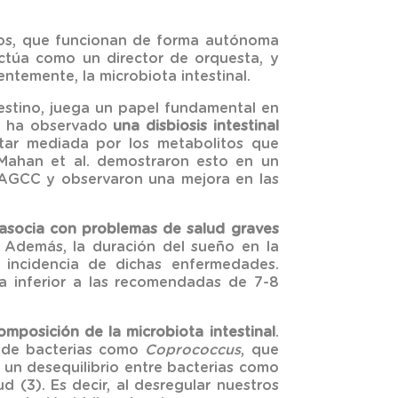
idos, que funcionan de forma autónoma
actúa como un director de orquesta, y
ntemente, la microbiota intestinal.
estino, juega un papel fundamental en
 se ha observado
una disbiosis intestinal
star mediada por los metabolitos que
-Mahan et al. demostraron esto en un
on AGCC y observaron una mejora en las
 asocia con problemas de salud graves
Además, la duración del sueño en la
 incidencia de dichas enfermedades.
a inferior a las recomendadas de 7-8
omposición de la microbiota intestinal
.
a de bacterias como
Coprococcus
, que
un desequilibrio entre bacterias como
d (3). Es decir, al desregular nuestros