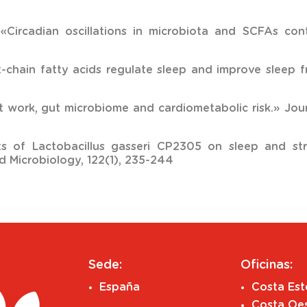
. «Circadian oscillations in microbiota and SCFAs con
ort-chain fatty acids regulate sleep and improve sleep
hift work, gut microbiome and cardiometabolic risk.» Jo
fects of Lactobacillus gasseri CP2305 on sleep and s
d Microbiology, 122(1), 235-244
Sede:
Oficinas:
España
Costa Es
Costa Oe