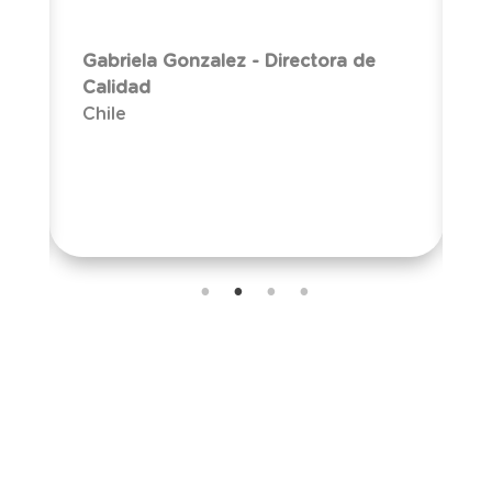
e
c
Gabriela Gonzalez - Directora de
Calidad
Chile
J
D
C