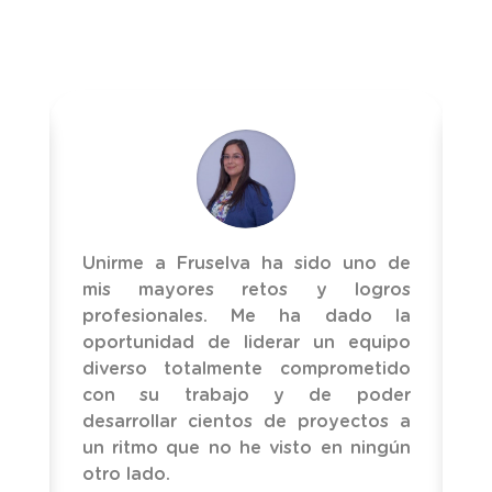
a,
Unirme a Fruselva ha sido uno de
F
ra
mis mayores retos y logros
v
 y
profesionales. Me ha dado la
c
de
oportunidad de liderar un equipo
q
a,
diverso totalmente comprometido
p
con su trabajo y de poder
h
desarrollar cientos de proyectos a
p
un ritmo que no he visto en ningún
p
otro lado.
r