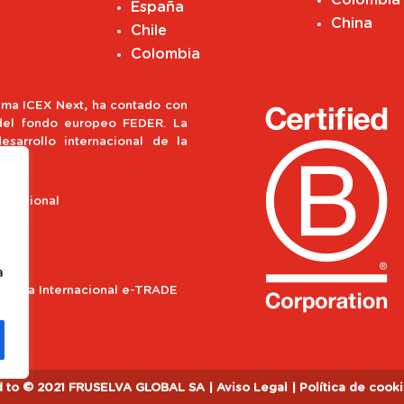
España
China
Chile
Colombia
ma ICEX Next, ha contado con
 del fondo europeo FEDER. La
esarrollo internacional de la
o Regional
a
ograma Internacional e-TRADE
d to
© 2021 FRUSELVA GLOBAL SA
|
Aviso Legal
|
Política de cook