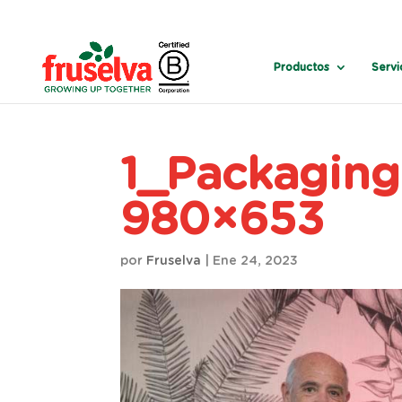
Productos
Servi
1_Packaging
980×653
por
Fruselva
|
Ene 24, 2023