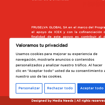
FRUSELVA GLOBAL SA en el marco del Progra
el apoyo de ICEX y con la cofinanciación
finalidad de este apoyo es contribuir al d
empresa y de su entorno.
Valoramos tu privacidad
Fondo Europeo de Desarroll
Usamos cookies para mejorar su experiencia de
navegación, mostrarle anuncios o contenidos
Una Manera de hacer Europa
personalizados y analizar nuestro tráfico. Al hacer
clic en “Aceptar todo” usted da su consentimiento 
Proyecto impulsado con el Pr
nuestro uso de las cookies.
de ACCIÓ
Personalizar
Rechazar todo
Aceptar todo
Designed by
Media Needs
| All rights reserve