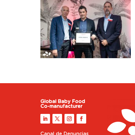
Global Baby Food
Co-manufacturer
Canal de Denuncias