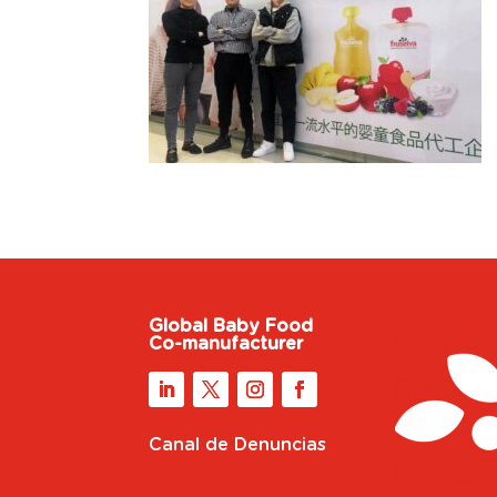
Global Baby Food
Co-manufacturer
Canal de Denuncias