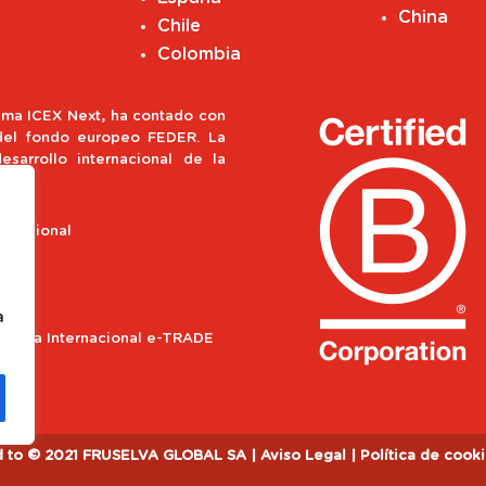
China
Chile
Colombia
ma ICEX Next, ha contado con
 del fondo europeo FEDER. La
esarrollo internacional de la
o Regional
a
ograma Internacional e-TRADE
d to
© 2021 FRUSELVA GLOBAL SA
|
Aviso Legal
|
Política de cook