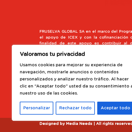
FRUSELVA GLOBAL SA en el marco del Progra
el apoyo de ICEX y con la cofinanciación
finalidad de este apoyo es contribuir al d
empresa y de su entorno.
Valoramos tu privacidad
Fondo Europeo de Desarroll
Usamos cookies para mejorar su experiencia de
navegación, mostrarle anuncios o contenidos
Una Manera de hacer Europa
personalizados y analizar nuestro tráfico. Al hacer
clic en “Aceptar todo” usted da su consentimiento 
Proyecto impulsado con el Pr
nuestro uso de las cookies.
de ACCIÓ
Personalizar
Rechazar todo
Aceptar todo
Designed by
Media Needs
| All rights reserve