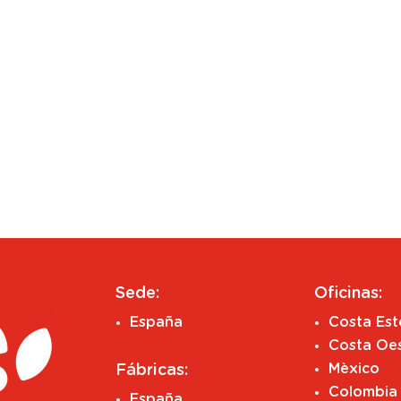
Sede:
Oficinas:
España
Costa Es
Costa Oe
Mèxico
Fábricas:
Colombia
España